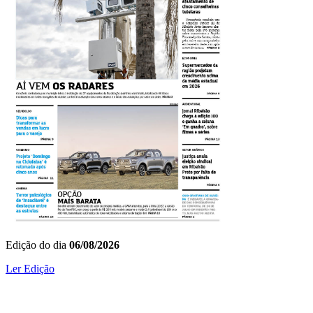
Edição do dia
06/08/2026
Ler Edição